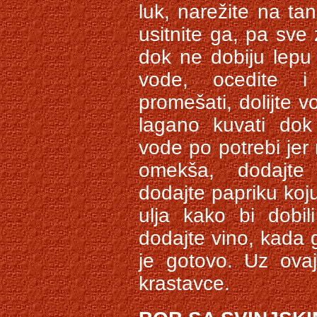
luk, narežite na tan
usitnite ga, pa sve
dok ne dobiju lepu 
vode, ocedite i
promešati, dolijte v
lagano kuvati do
vode po potrebi jer
omekša, dodajte l
dodajte papriku koju
ulja kako bi dobil
dodajte vino, kada 
je gotovo. Uz ovaj 
krastavce.