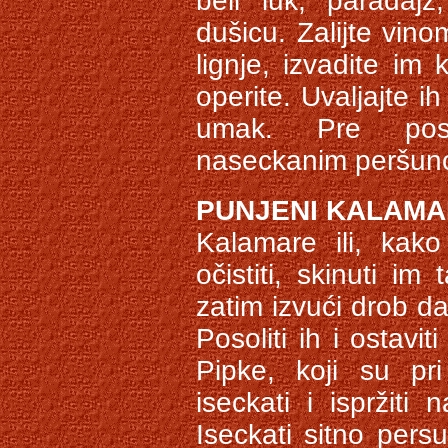
beli luk, paradajz
dušicu. Zalijte vin
lignje, izvadite im
operite. Uvaljajte i
umak. Pre poslu
naseckanim peršu
PUNJENI KALAMA
Kalamare ili, kako
očistiti, skinuti im
zatim izvući drob da
Posoliti ih i ostav
Pipke, koji su pri
iseckati i ispržiti
Iseckati sitno pers