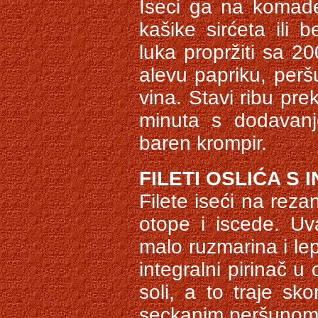
Iseci ga na komade,
kašike sirćeta ili 
luka propržiti sa 20
alevu papriku, perš
vina. Stavi ribu pre
minuta s dodavanj
baren krompir.
FILETI OSLIĆA S
Filete iseći na rezan
otope i iscede. Uv
malo ruzmarina i le
integralni pirinač u
soli, a to traje sk
seckanim peršunom