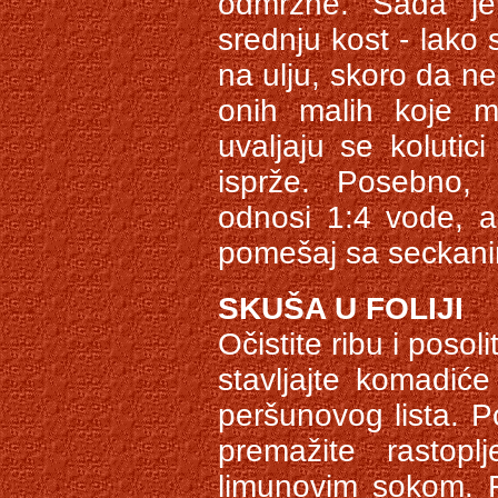
odmrzne. Sada je 
srednju kost - lako 
na ulju, skoro da n
onih malih koje 
uvaljaju se koluti
isprže. Posebno, s
odnosi 1:4 vode, a 
pomešaj sa seckan
SKUŠA U FOLIJI
Očistite ribu i posol
stavljajte komadić
peršunovog lista. Po
premažite rastopl
limunovim sokom. F