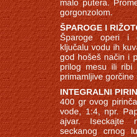
malo putera. Prome
gorgonzolom.
ŠPAROGE I RIŽO
Šparoge operi i 
ključalu vodu ih kuv
god hošeš način i 
prilog mesu ili rib
primamljive gorčine
INTEGRALNI PIRI
400 gr ovog pirinč
vode, 1:4, npr. Papr
ajvar. Iseckajte
seckanog crnog lu