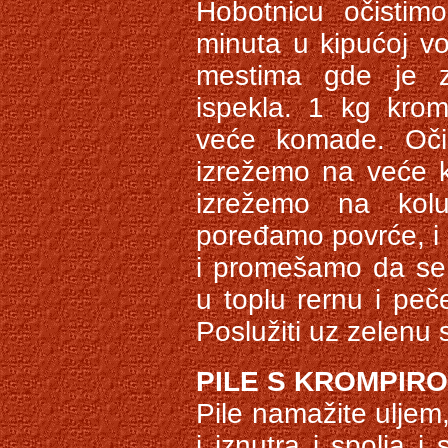
Hobotnicu očisti
minuta u kipućoj vo
mestima gde je z
ispekla. 1 kg krom
veće komade. Očis
izrežemo na veće ko
izrežemo na kolu
poređamo povrće, i
i promešamo da se 
u toplu rernu i pe
Poslužiti uz zelenu 
PILE S KROMPIRO
Pile namažite ulje
i iznutra i spolja i