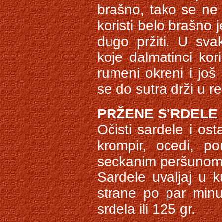
brašno, tako se ne
koristi belo brašno j
dugo pržiti. U sva
koje dalmatinci ko
rumeni okreni i još 
se do sutra drži u re
PRŽENE S'RDELE
Očisti sardele i os
krompir, ocedi, p
seckanim peršunom.
Sardele uvaljaj u 
strane po par minu
srdela ili 125 gr.