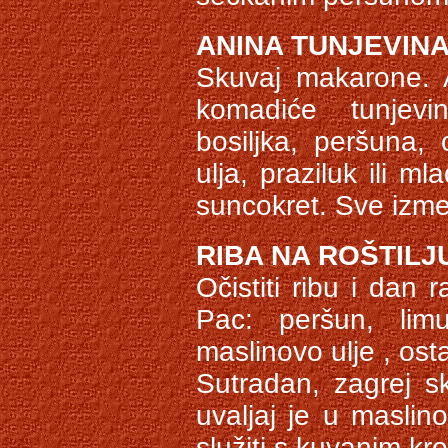
ANINA TUNJEVIN
Skuvaj makarone. 
komadiće tunjevi
bosiljka, peršuna,
ulja, praziluk ili ml
suncokret. Sve izm
RIBA NA ROŠTILJ
Očistiti ribu i dan 
Pac: peršun, lim
maslinovo ulje , ost
Sutradan, zagrej sk
uvaljaj je u maslino
služiti s kuvanim kr