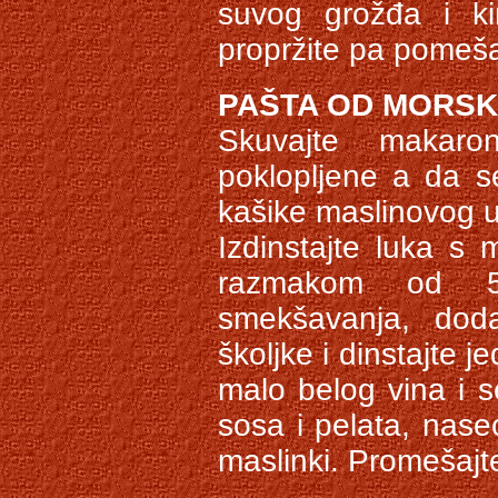
suvog grožđa i ki
propržite pa pomeša
PAŠTA OD MORSK
Skuvajte makaro
poklopljene a da se
kašike maslinovog u
Izdinstajte luka s
razmakom od 5
smekšavanja, dodaj
školjke i dinstajte 
malo belog vina i 
sosa i pelata, nas
maslinki. Promešajte