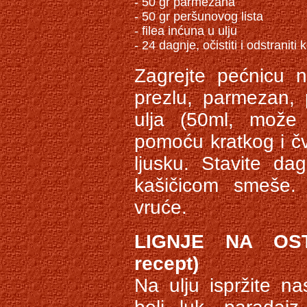
- 50 gr parmezana

- 50 gr peršunovog lista

- filea inćuna u ulju

Zagrejte pećnicu 
prezlu, parmezan, 
ulja (50ml, može 
pomoću kratkog i čv
ljusku. Stavite da
kašičicom smeše. 
vruće.
LIGNJE NA OST
recept)
Na ulju ispržite na