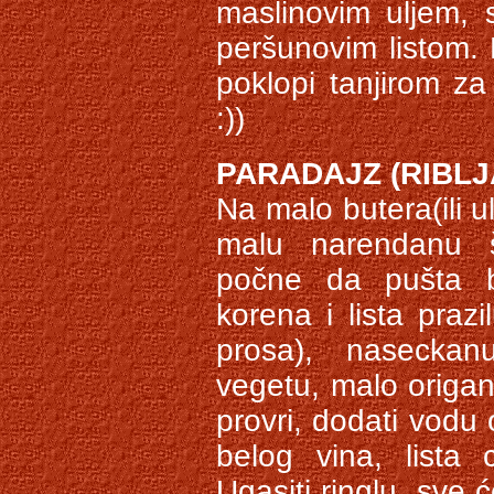
maslinovim uljem, 
peršunovim listom. 
poklopi tanjirom za
:))
PARADAJZ (RIBL
Na malo butera(ili ul
malu narendanu š
počne da pušta b
korena i lista prazi
prosa), naseckanu
vegetu, malo origa
provri, dodati vodu 
belog vina, lista c
Ugasiti ringlu, sve 