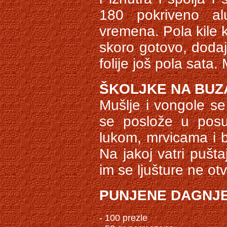
180 pokriveno al
vremena. Pola kile k
skoro gotovo, dodajt
folije još pola sata. 
ŠKOLJKE NA BUZ
Mušlje i vongole se
se poslože u posu
lukom, mrvicama i bi
Na jakoj vatri pušt
im se ljušture ne ot
PUNJENE DAGNJ
- 100 prezle
