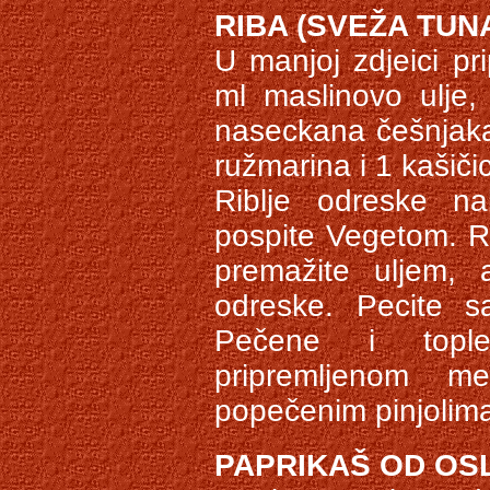
RIBA (SVEŽA TUN
U manjoj zdjeici pr
ml maslinovo ulje,
naseckana češnjaka,
ružmarina i 1 kašičic
Riblje odreske n
pospite Vegetom. Re
premažite uljem, a
odreske. Pecite s
Pečene i tople 
pripremljenom m
popečenim pinjolima
PAPRIKAŠ OD OS