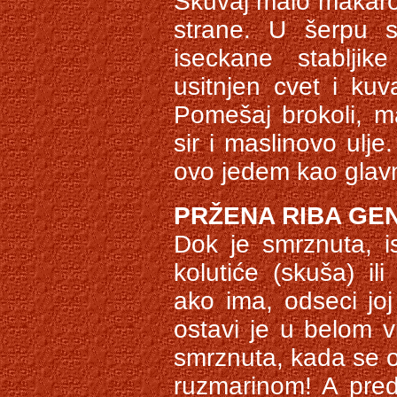
Skuvaj malo makaron
strane. U šerpu 
iseckane stabljike
usitnjen cvet i ku
Pomešaj brokoli, mak
sir i maslinovo ulj
ovo jedem kao glavn
PRŽENA RIBA GE
Dok je smrznuta, is
kolutiće (skuša) ili 
ako ima, odseci joj 
ostavi je u belom v
smrznuta, kada se oto
ruzmarinom! A pred