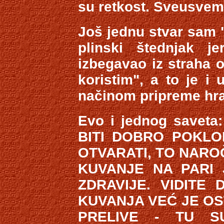
su retkost. Sveusvemu
Još jednu stvar sam 
plinski štednjak 
izbegavao iz straha 
koristim", a to je i
načinom pripreme hr
Evo i jednog save
BITI DOBRO POKLO
OTVARATI, TO NAROČ
KUVANJE NA PARI 
ZDRAVIJE. VIDITE
KUVANJA VEĆ JE OS
PRELIVE - TU S