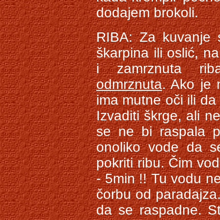
dodajem brokoli.
RIBA: Za kuvanje s
škarpina ili oslić, 
i zamrznuta ri
odmrznuta
. Ako je
ima mutne oči ili da
Izvaditi škrge, ali 
se ne bi raspala p
onoliko vode da s
pokriti ribu. Čim vo
- 5min !! Tu vodu ne 
čorbu od paradajza.
da se raspadne. Stav