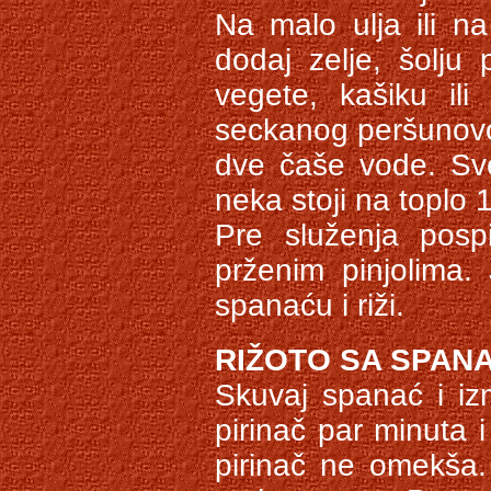
Na malo ulja ili na
dodaj zelje, šolju 
vegete, kašiku ili
seckanog peršunovog
dve čaše vode. Sve
neka stoji na toplo 1
Pre služenja posp
prženim pinjolima. 
spanaću i riži.
RIŽOTO SA SPAN
Skuvaj spanać i izm
pirinač par minuta 
pirinač ne omekša.