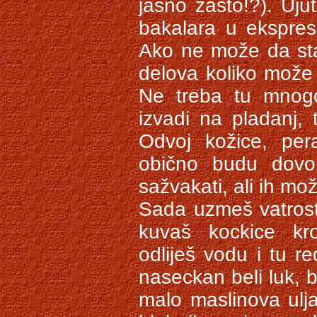
jasno zašto!?). Uju
bakalara u ekspres
Ako ne može da sta
delova koliko može 
Ne treba tu mnog
izvadi na pladanj,
Odvoj kožice, per
obično budu dov
sažvakati, ali ih mož
Sada uzmeš vatrost
kuvaš kockice kr
odliješ vodu i tu re
naseckan beli luk, b
malo maslinova ulj