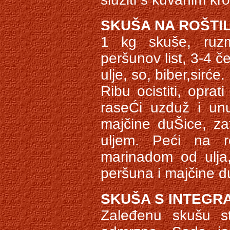
SKUŠA NA ROŠTI
1 kg skuše, ruzma
peršunov list, 3-4 č
ulje, so, biber,sirće.
Ribu ocistiti, oprat
raseĆi uzduž i unut
majčine duŠice, zati
uljem. Peći na roš
marinadom od ulja,
peršuna i majčine d
SKUŠA S INTEGR
Zaleđenu skušu s