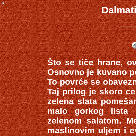
Dalmat
Što se tiče hrane, o
Osnovno je kuvano pov
To povrće se obavezn
Taj prilog je skoro cel
zelena slata pomešan
malo gorkog lista 
zelenom salatom. Me
maslinovim uljem i e