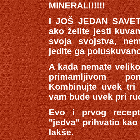
MINERALI!!!!!
I JOŠ JEDAN SAVET:
ako želite jesti kuva
svoja svojstva, ne
jedite ga poluskuvan
A kada nemate veliko
primamljivom po
Kombinujte uvek tri 
vam bude uvek pri ruc
Evo i prvog recep
"jedva" prihvatio kao
lakše.