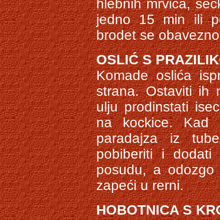
hlebnih mrvica, sec
jedno 15 min ili p
brodet se obavezno 
OSLIĆ S PRAZILI
Komade oslića ispr
strana. Ostaviti i
ulju prodinstati ise
na kockice. Kad 
paradajza iz tube,
pobiberiti i dodati
posudu, a odozgo 
zapeći u rerni.
HOBOTNICA S KR