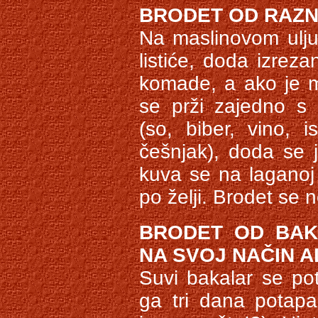
BRODET OD RAZN
Na maslinovom ulju 
listiće, doda izrez
komade, a ako je m
se prži zajedno s 
(so, biber, vino, i
češnjak), doda se j
kuva se na laganoj
po želji. Brodet se
BRODET OD BAK
NA SVOJ NAČIN AL
Suvi bakalar se po
ga tri dana potapa