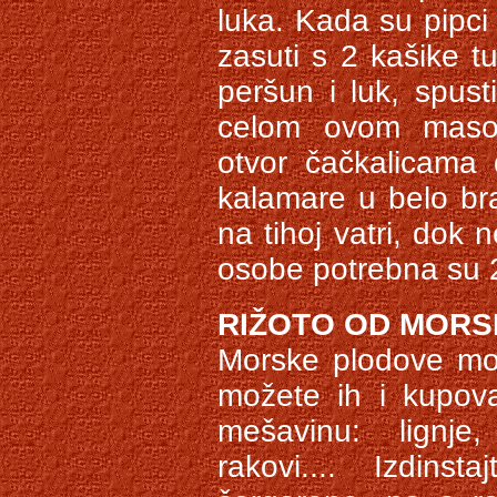
luka. Kada su pipci 
zasuti s 2 kašike t
peršun i luk, spust
celom ovom masom
otvor čačkalicama 
kalamare u belo braš
na tihoj vatri, dok
osobe potrebna su 
RIŽOTO OD MORS
Morske plodove mož
možete ih i kupova
mešavinu: lignje,
rakovi.... Izdin