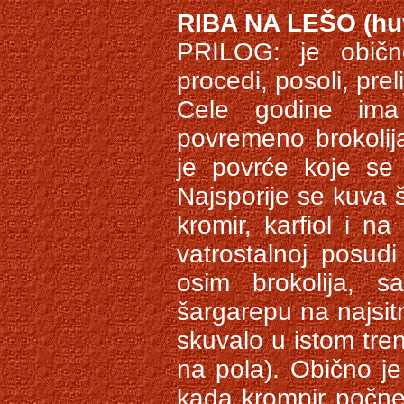
RIBA NA LEŠO (huv
PRILOG: je običn
procedi, posoli, prel
Cele godine ima
povremeno brokolija,
je povrće koje se 
Najsporije se kuva š
kromir, karfiol i n
vatrostalnoj posud
osim brokolija, s
šargarepu na najsitn
skuvalo u istom tre
na pola). Obično je
kada krompir počne