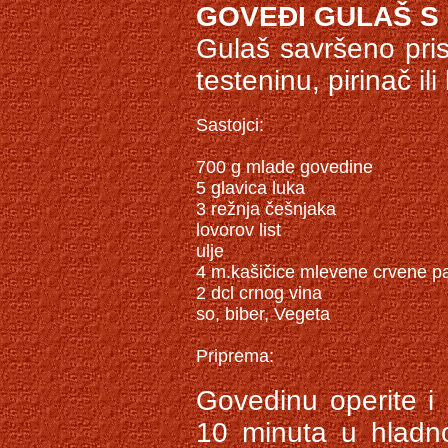
GOVEĐI GULAŠ S
Gulaš savršeno prist
testeninu, pirinač ili
Sastojci: 

700 g mlade govedine 

5 glavica luka 

3 režnja češnjaka 

lovorov list 

ulje 

4 m.kašičice mlevene crvene pap
2 dcl crnog vina 

so, biber, Vegeta 

Govedinu operite i 
10 minuta u hladno