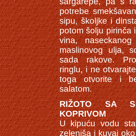
šargarepe, pa s 
potrebe smekšavanja
sipu, školjke i dins
potom šolju pirinča 
vina, naseckanog
maslinovog ulja, s
sada rakove. Prom
ringlu, i ne otvaraj
toga otvorite i b
salatom.
RIŽOTO SA SP
KOPRIVOM
U kipuću vodu sta
zeleniša i kuvaj oko