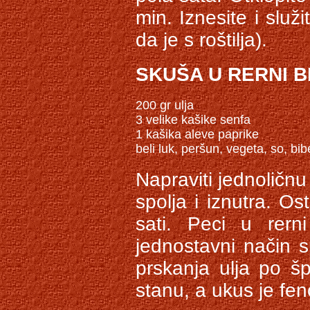
min. Iznesite i slu
da je s roštilja).
SKUŠA U RERNI B
200 gr ulja 

3 velike kašike senfa 

1 kašika aleve paprike 

Napraviti jednoličn
spolja i iznutra. Ost
sati. Peci u rern
jednostavni način 
prskanja ulja po šp
stanu, a ukus je fe