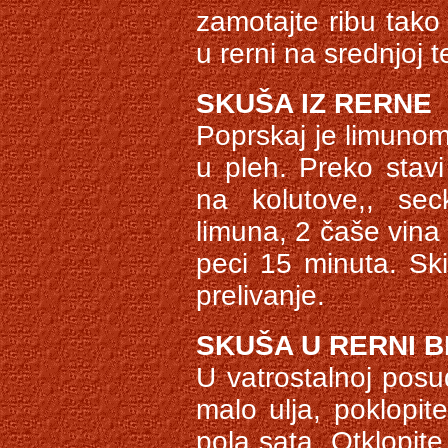
zamotajte ribu tako
u rerni na srednjoj 
SKUŠA IZ RERNE
Poprskaj je limunom,
u pleh. Preko stavi
na kolutove,, sec
limuna, 2 čaše vina i
peci 15 minuta. Ski
prelivanje.
SKUŠA U RERNI B
U vatrostalnoj posud
malo ulja, poklopi
pola sata. Otklopite