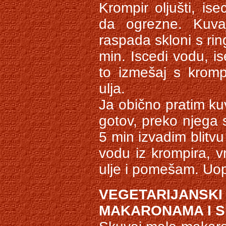
Krompir oljušti, ise
da ogrezne. Kuv
raspada skloni s ring
min. Iscedi vodu, is
to izmešaj s kromp
ulja.
Ja obično pratim ku
gotov, preko njega s
5 min izvadim blitvu
vodu iz krompira, v
ulje i pomešam. Uop
VEGETARIJANS
MAKARONAMA I S