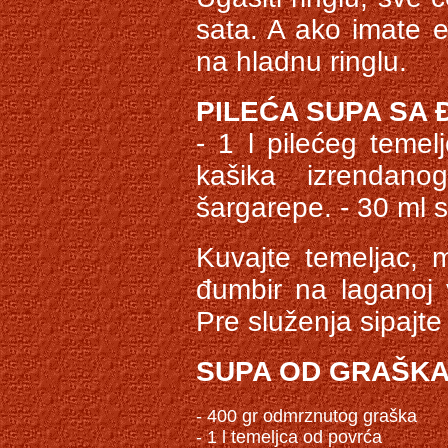
sata. A ako imate el
na hladnu ringlu.
PILEĆA SUPA SA
- 1 l pilećeg temel
kašika izrendan
šargarepe. - 30 ml 
Kuvajte temeljac, 
đumbir na laganoj 
Pre služenja sipajte
SUPA OD GRAŠKA
- 400 gr odmrznutog graška

- 1 l temeljca od povrća
