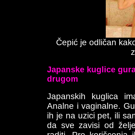
Čepić je odličan kak
z
Japanske kuglice gura
drugom
Japanskih kuglica im
Analne i vaginalne. Gu
ih je na uzici pet, ili 
da sve zavisi od želj
raditi. Pre korišcenj