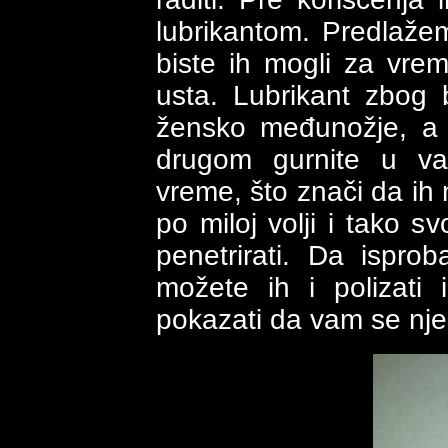
lubrikantom. Predlaž
biste ih mogli za vreme
usta. Lubrikant zbog 
žensko međunožje, a 
drugom gurnite u va
vreme, što znači da ih m
po miloj volji i tako s
penetrirati. Da ispr
možete ih i polizati 
pokazati da vam se njen