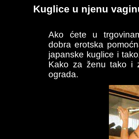
Kuglice u njenu vagin
Ako ćete u trgovinam
dobra erotska pomoćna
japanske kuglice i tako
Kako za ženu tako i 
ograda.