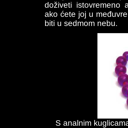
doživeti istovremeno 
ako ćete joj u međuvreme
biti u sedmom nebu.
S analnim kuglicama