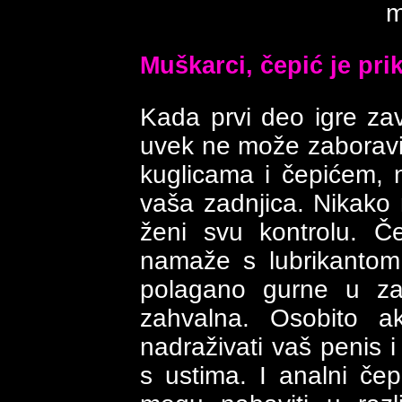
m
Muškarci, čepić je pri
Kada prvi deo igre zav
uvek ne može zaboraviti 
kuglicama i čepićem, na
vaša zadnjica. Nikako 
ženi svu kontrolu. Č
namaže s lubrikantom
polagano gurne u zad
zahvalna. Osobito 
nadraživati vaš penis i 
s ustima. I analni čep