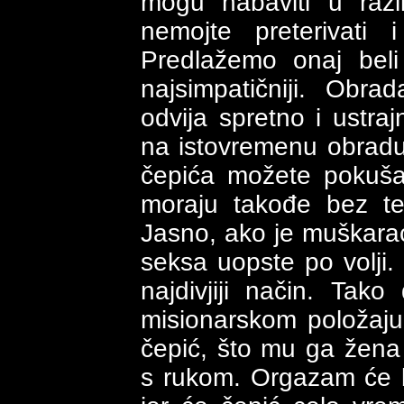
mogu nabaviti u razl
nemojte preterivati
Predlažemo onaj beli 
najsimpatičniji. Obr
odvija spretno i ustra
na istovremenu obrad
čepića možete pokuša
moraju takođe bez te
Jasno, ako je muškarac
seksa uopste po volji
najdivjiji način. Ta
misionarskom položaju
čepić, što mu ga žena
s rukom. Orgazam će b