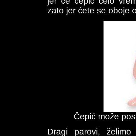
jer će čepić celo vrem
zato jer ćete se oboje os
Čepić može postat
Dragi parovi, želimo