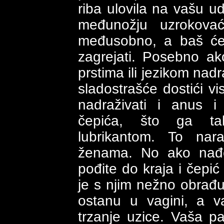
riba ulovila na vašu u
međunožju uzrokovaće
međusobno, a baš će 
zagrejati. Posebno a
prstima ili jezikom nadr
sladostrašće dostići vi
nadraživati i anus i
čepića, što ga ta
lubrikantom. To nar
ženama. No ako nađe
pođite do kraja i čepić
je s njim nežno obrađu
ostanu u vagini, a v
trzanje uzice. Vaša p