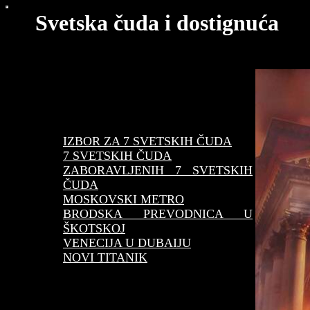
Svetska čuda i dostignuća
IZBOR ZA 7 SVETSKIH ČUDA
7 SVETSKIH ČUDA
ZABORAVLJENIH 7 SVETSKIH
ČUDA
MOSKOVSKI METRO
BRODSKA PREVODNICA U
ŠKOTSKOJ
VENECIJA U DUBAIJU
NOVI TITANIK