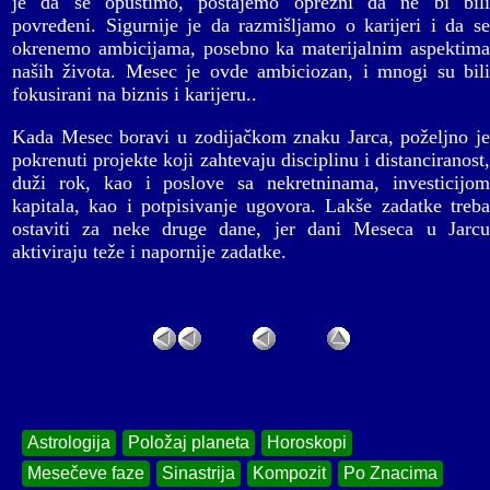
je da se opustimo, postajemo oprezni da ne bi bili
povređeni. Sigurnije je da razmišljamo o karijeri i da se
okrenemo ambicijama, posebno ka materijalnim aspektima
naših života. Mesec je ovde ambiciozan, i mnogi su bili
fokusirani na biznis i karijeru..
Kada Mesec boravi u zodijačkom znaku Jarca, poželjno je
pokrenuti projekte koji zahtevaju disciplinu i distanciranost,
duži rok, kao i poslove sa nekretninama, investicijom
kapitala, kao i potpisivanje ugovora. Lakše zadatke treba
ostaviti za neke druge dane, jer dani Meseca u Jarcu
aktiviraju teže i napornije zadatke.