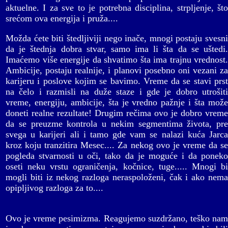
aktuelne. I za sve to je potrebna disciplina, strpljenje, što
srećom ova energija i pruža....
Možda ćete biti štedljiviji nego inače, mnogi postaju svesni
da je štednja dobra stvar, samo ima li šta da se uštedi.
Imaćemo više energije da shvatimo šta ima trajnu vrednost.
Ambicije, postaju realnije, i planovi posebno oni vezani za
karijeru i poslove kojim se bavimo. Vreme da se stavi prst
na čelo i razmisli na duže staze i gde je dobro utrošiti
vreme, energiju, ambicije, šta je vredno pažnje i šta može
doneti realne rezultate! Drugim rečima ovo je dobro vreme
da se preuzme kontrola u nekim segmentima života, pre
svega u karijeri ali i tamo gde vam se nalazi kuća Jarca
kroz koju tranzitira Mesec.... Za nekog ovo je vreme da se
pogleda stvarnosti u oči, tako da je moguće i da poneko
oseti neku vrstu ograničenja, kočnice, tuge..... Mnogi bi
mogli biti iz nekog razloga neraspoloženi, čak i ako nema
opipljivog razloga za to....
Ovo je vreme pesimizma. Reagujemo suzdržano, teško nam