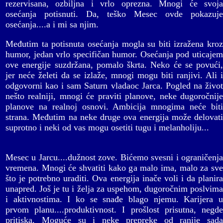
rezervisana, ozbiljna i vrlo oprezna. Mnogi će svoja
osećanja potisnuti. Da, teško Mesec ovde pokazuje
osećanja....a i mi sa njim.
Međutim ta potisnuta osećanja mogla su biti izražena kroz
humor, jedan vrlo specifičan humor. Osećanja pod uticajem
ove energije suzdržana, pomalo škrta. Neko će se povući,
jer neće želeti da se izlaže, mnogi mogu biti ranjivi. Ali i
odgovorni kao i sam Saturn vladaoc Jarca. Pogled na život
nešto realniji, mnogi će praviti planove, neke dugoročnije
planove na realnoj osnovi. Ambicija mnogima neće biti
strana. Međutim na neke druge ova energija može delovati
suprotno i neki od vas mogu osetiti tugu i melanholiju...
Mesec u Jarcu....dužnost zove. Bićemo svesni i ograničenja
vremena. Mnogi će shvatiti kako ga malo ima, malo za sve
što je potrebno uraditi. Ova energija inače voli i da planira
unapred. Još je tu i želja za uspehom, dugoročnim poslvima
i aktivnostima. I ko se snađe blago njemu. Karijera u
prvom planu....produktivnost. I prošlost prisutna, negde
pritiska. Moguće su i neke prepreke od ranije sada