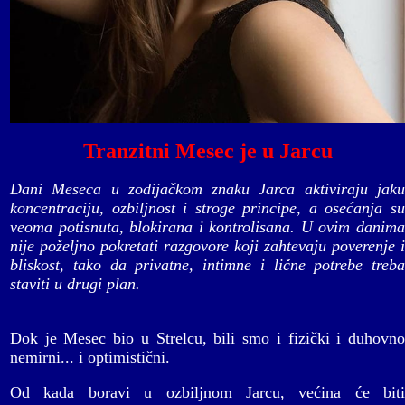
Tranzitni Mesec je u Jarcu
Dani Meseca u zodijačkom znaku Jarca aktiviraju jaku
koncentraciju, ozbiljnost i stroge principe, a osećanja su
veoma potisnuta, blokirana i kontrolisana. U ovim danima
nije poželjno pokretati razgovore koji zahtevaju poverenje i
bliskost, tako da privatne, intimne i lične potrebe treba
staviti u drugi plan.
Dok je Mesec bio u Strelcu, bili smo i fizički i duhovno
nemirni... i optimistični.
Od kada boravi u ozbiljnom Jarcu, većina će biti