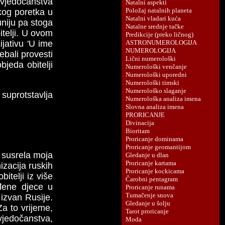
svjedočanstva
skog poretka u
uniju pa stoga
telji. U ovom
jativu 'U ime
rebali provesti
jeda obitelji
suprotstavlja
e susrela moja
zacija ruskih
itelji iz više
ođene djece u
izvan Rusije.
a to vrijeme,
svjedočanstva,