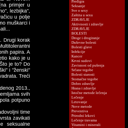
 (na primjer u
o", lezbijka",
vačicu u polje
smo muškarci i
li...
a. Drugi korak
titolerantni
bnih papira. A
etio kako je u
 Što je to? Do
ki" i "ženski"
vadrata. Treći
tudenog 2013.,
 zemljama svih
spola potpuno
adovoljni time
vrsta zavikati
je seksualne