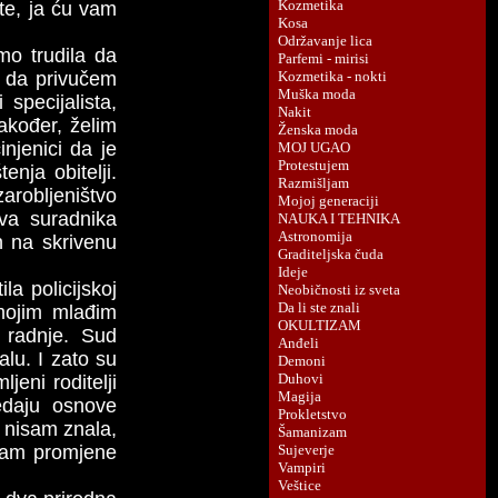
te, ja ću vam
mo trudila da
, da privučem
 specijalista,
također, želim
injenici da je
enja obitelji.
zarobljeništvo
va suradnika
ih na skrivenu
a policijskoj
mojim mlađim
e radnje. Sud
lu. I zato su
jeni roditelji
redaju osnove
 nisam znala,
gram promjene