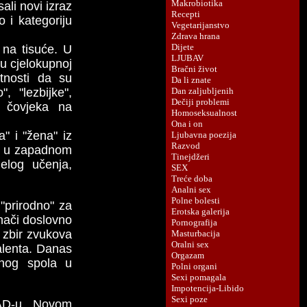
li novi izraz
 i kategoriju
 na tisuće. U
 u cjelokupnoj
etnosti da su
 "lezbijke",
va čovjeka na
a" i "žena" iz
ne" u zapadnom
jelog učenja,
"prirodno" za
znači doslovno
je zbir zvukova
valenta. Danas
odnog spola u
 SAD-u, Novom