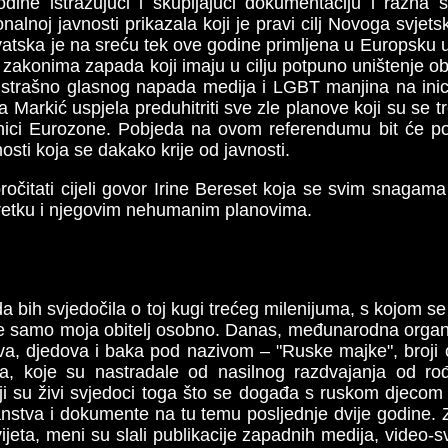
godine istražujući i skupljajući dokumentaciju i razna 
onalnoj javnosti prikazala koji je pravi cilj Novoga svjet
vatska je na sreću tek ove godine primljena u Europsku 
akonima zapada koji imaju u cilju potpuno uništenje obi
 strašno glasnog napada medija i LGBT manjina na inici
ka Markić uspjela preduhitriti sve zle planove koji su se t
anici Eurozone. Pobjeda na ovom referendumu bit će pob
osti koja se dakako krije od javnosti.
čitati cijeli govor Irine Bereset koja se svim snagama 
etku i njegovim nehumanim planovima.
 bih svjedočila o toj kugi trećeg milenijuma, s kojom s
 ne samo moja obitelj osobno. Danas, međunarodna organi
eva, djedova i baka pod nazivom – "Ruske majke", broji ob
ta, koje su nastradale od nasilnog razdvajanja od r
ji su živi svjedoci toga što se događa s ruskom djecom 
nstva i dokumente na tu temu posljednje dvije godine. Z
ijeta, meni su slali publikacije zapadnih medija, video-