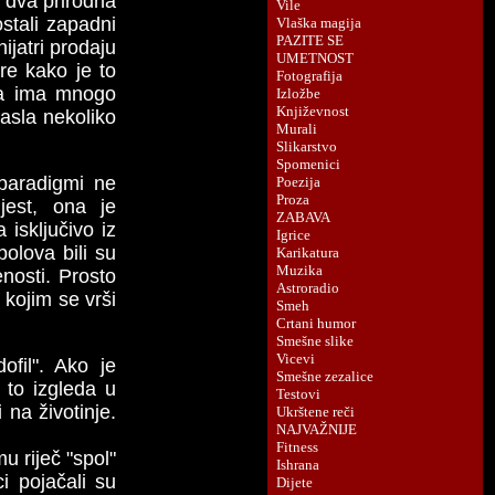
o dva prirodna
ostali zapadni
ijatri prodaju
ore kako je to
ova ima mnogo
rasla nekoliko
 paradigmi ne
jest, ona je
isključivo iz
polova bili su
nosti. Prosto
 kojim se vrši
ofil". Ako je
o to izgleda u
 na životinje.
u riječ "spol"
ci pojačali su