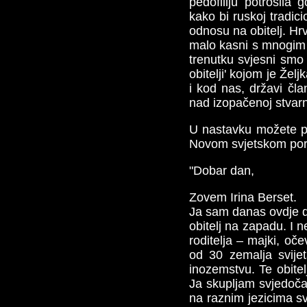
pedofiliju potrošila 
kako bi ruskoj tradici
odnosu na obitelj. Hr
malo kasni s mnogim z
trenutku svjesni smo
obitelji' kojom je Želj
i kod nas, državi čl
nad izopačenoj stvarn
U nastavku možete pro
Novom svjetskom por
"Dobar dan,
Zovem Irina Berset.
Ja sam danas ovdje da
obitelj na zapadu. I
roditelja – majki, oč
od 30 zemalja svije
inozemstvu. Te obitel
Ja skupljam svjedoča
na raznim jezicima sv