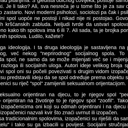
nad pitanjima. S gledišta običnog čovijeka, postoje sam
i. Je li tako? Ali, sva nesreća je u tome što je za sav 
o zastario. Novi moderni psiholozi, sociolozi pa čak i psih
dni spol uopće ne postoji i nikad nije ni postojao. Gov
ih kršćanskih zabluda. Neljudi tvrde da ustvari spol
eno kako tih spolova ima 6 ili 7. Ali sada, ta je brojka po
znih spolova. Ludilo, kažete?
ga ideologija. I ta druga ideologija je sastavljena na
nog, već nekog "neprirodnog" socijalnog spola. To 
da spol, ne samo da se može mijenjati već se i mijenja 
 razloga ili socijalnih uloga. Autori ideje velikog broja s
vi spol oni su počeli povezivati s drugim vidom izopače
 su predstavili ideju da se spol određuje prema objektu s
enici su riječ "spol" zamijenili seksualnom orijentacijom.
ksualno orijentiran na djecu, to je njegov spol "ped
orijentiran na životinje to je njegov spol "zoofil". Tak
zopačenicima oni koji su odmah orjentirani i na djecu i
opačenici nazvali kvir što znaći uvrnut ili izopačen.
a tradicionalnim spolovima, izopačenici su riješili da sam
elu" i tako su ga izbacili u povijest. Socijalni stručnja