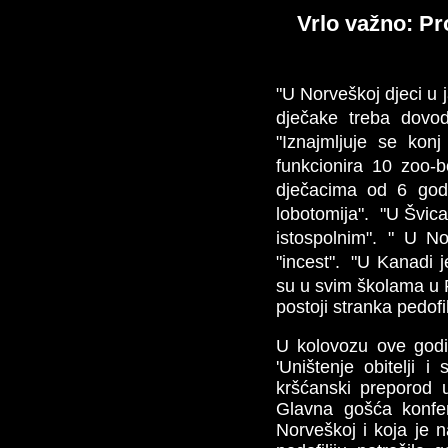
Vrlo važno: Pro
"U Norveškoj djeci u j
dječake treba dovod
"Iznajmljuje se kon
funkcionira 10 zoo-b
dječacima od 6 godin
lobotomija". "U Švica
istospolnim". " U N
"incest". "U Kanadi j
su u svim školama u F
postoji stranka pedofi
U kolovozu ove godi
'Uništenje obitelji 
kršćanski preporod
Glavna gošća konfer
Norveškoj i koja je n