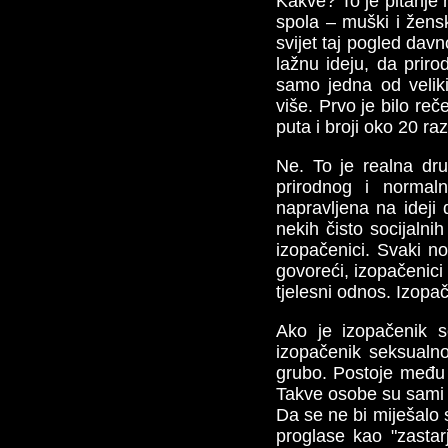
Kakve? To je pitanje 
spola – muški i žensk
svijet taj pogled davn
lažnu ideju, da priro
samo jedna od velik
više. Prvo je bilo reč
puta i broji oko 20 ra
Ne. To je realna dru
prirodnog i normal
napravljena na ideji 
nekih čisto socijalnih
izopačenici. Svaki no
govoreći, izopačenici
tjelesni odnos. Izopač
Ako je izopačenik se
izopačenik seksualno 
grubo. Postoje među i
Takve osobe su sami iz
Da se ne bi miješalo s
proglase kao "zastarj