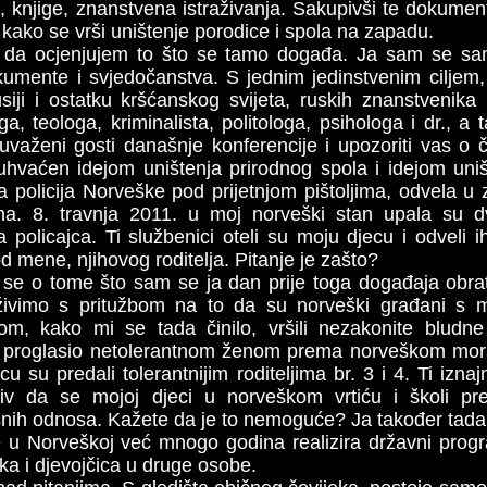
, knjige, znanstvena istraživanja. Sakupivši te dokumen
 kako se vrši uništenje porodice i spola na zapadu.
o da ocjenjujem to što se tamo događa. Ja sam se sa
kumente i svjedočanstva. S jednim jedinstvenim ciljem
iji i ostatku kršćanskog svijeta, ruskih znanstvenika i
a, teologa, kriminalista, politologa, psihologa i dr., a 
uvaženi gosti današnje konferencije i upozoriti vas o č
buhvaćen idejom uništenja prirodnog spola i idejom uništ
 policija Norveške pod prijetnjom pištoljima, odvela u 
a. 8. travnja 2011. u moj norveški stan upala su d
a policajca. Ti službenici oteli su moju djecu i odveli 
od mene, njihovog roditelja. Pitanje je zašto?
se o tome što sam se ja dan prije toga događaja obratil
 živimo s pritužbom na to da su norveški građani s 
nom, kako mi se tada činilo, vršili nezakonite bludn
 proglasio netolerantnom ženom prema norveškom mora
u su predali tolerantnijim roditeljima br. 3 i 4. Ti iznajml
otiv da se mojoj djeci u norveškom vrtiću i školi p
esnih odnosa. Kažete da je to nemoguće? Ja također tada
e u Norveškoj već mnogo godina realizira državni pro
aka i djevojčica u druge osobe.