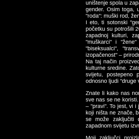
uništenje spola u za
gender. Osim toga, u
"roda": muški rod, žen
I eto, ti sotonski "
početku su potrošili 2
zapadnoj kulturi, z
"muškarci" i "žene"
"biseksualci", "tra
izopačenost" – prirod
Na taj način proizved
kulturne sredine. Zat
svijetu, postepeno p
odnosno ljudi "druge v
Znate li kako nas no
sve nas se ne koristi
– "pravi". To jest, vi 
koji ništa ne znače, 
se može zaključiti 
zapadnom svijetu izvrš
Moji zaključci proi