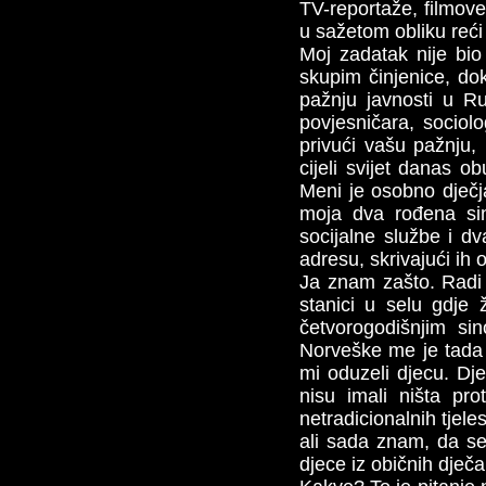
TV-reportaže, filmove
u sažetom obliku reći
Moj zadatak nije bi
skupim činjenice, do
pažnju javnosti u Rus
povjesničara, sociolog
privući vašu pažnju, 
cijeli svijet danas o
Meni je osobno dječja
moja dva rođena sin
socijalne službe i dv
adresu, skrivajući ih 
Ja znam zašto. Radi 
stanici u selu gdje
četvorogodišnjim si
Norveške me je tada
mi oduzeli djecu. Djec
nisu imali ništa pr
netradicionalnih tjel
ali sada znam, da s
djece iz običnih dječ