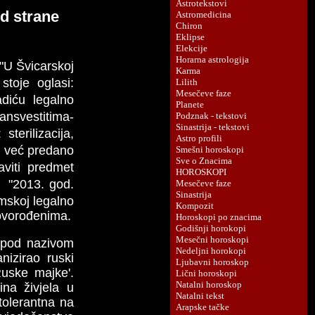
od strane
 "U Švicarskoj
stoje oglasi:
diću legalno
ansvestitima-
terilizacija,
 i već predano
viti predmet
". "2013. god.
emskoj legalno
 novorođenima.
a pod nazivom
nizirao ruski
uske majke'.
ina živjela u
 tolerantna na