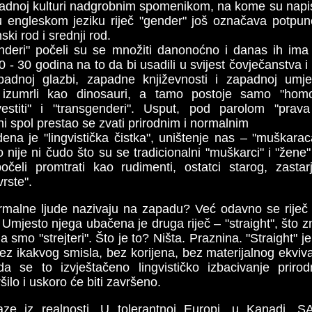
padnoj kulturi nadgrobnim spomenikom, na kome su napisa
 engleskom jeziku riječ "gender" još označava potpuno
ski rod i srednji rod.
genderi" počeli su se množiti danonoćno i danas ih ima
0 - 30 godina na to da bi usadili u svijest čovječanstva i
apadnoj glazbi, zapadne književnosti i zapadnoj umj
 izumrli kao dinosauri, a tamo postoje samo "homo",
nsvestiti" i "transgenderi". Usput, pod parolom "pra
ni spol prestao se zvati prirodnim i normalnim
ena je "lingvistička čistka", uništenje nas – "muškarac
o nije ni čudo što su se tradicionalni "muškarci" i "že
očeli promtrati kao rudimenti, ostatci starog, zastar
rste".
rmalne ljude nazivaju na zapadu? Već odavno se riječ 
. Umjesto njega ubačena je druga riječ – "straight", što 
i ja smo "strejteri". Što je to? Ništa. Praznina. "Straight" 
bez ikakvog smisla, bez korijena, bez materijalnog ekvi
da se to izvještačeno lingvističko izbacivanje prir
ilo i uskoro će biti završeno.
zlaze iz realnosti. U tolerantnoj Europi, u Kanadi,