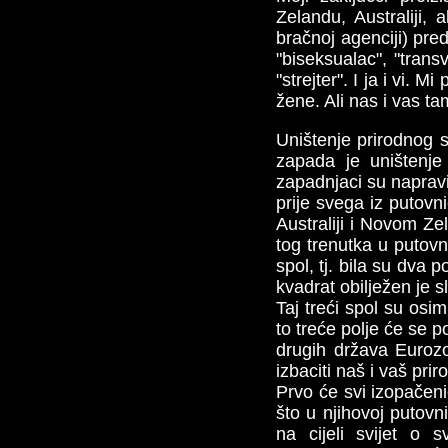
Zelandu, Australiji, 
bračnoj agenciji) pred
"biseksualac", "transv
"strejter". I ja i vi.
žene. Ali nas i vas tam
Uništenje prirodnog s
zapada je uništenje
zapadnjaci su napravi
prije svega iz putovn
Australiji i Novom Ze
tog trenutka u putovni
spol, tj. bila su dva 
kvadrat obilježen je s
Taj treći spol su osi
to treće polje će se 
drugih država Eurozo
izbaciti naš i vaš pri
Prvo će svi izopačenic
što u njihovoj putovni
na cijeli svijet o 