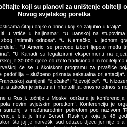
čitajte koji su planovi za uništenje obitelji 
Novog svjetskog poretka
aslicama čitaju bajke o princu koji se zaljubio u kralja".
iti u vrtiće u haljinama". "U Danskoj na stupovima 
j zbog intimnih odnosa". "U Njemačkoj u jednom gra
ordela". "U Americi se provode izbori ljepote među tr
a". "U Kanadi su legalizirani eksperimenti na djeci: s
rskoj je 30 000 djece oduzeto tradicionalnim roditeljima
orveškoj će se u školskom programu za prvašiće poja
e pedofilija – službeno priznata seksualna orijentacija
rancuskoj zamijenili "dječake" i "djevojčice". "U Nizoz
la, a također je prisutna i infantofilija, onosno odnosi s
ne u Rusiji, točnije u Moskvi održana je konferencij
i spola novim svjetskim poretkom'. Konferenciju je orga
 u suradnji s međunarodnim pokretom pod nazivom 'R
encije bila je Irina Berset, Ruskinja koja je 45 god
akon što joj je norveški sud oduzeo djecu jer nije bila