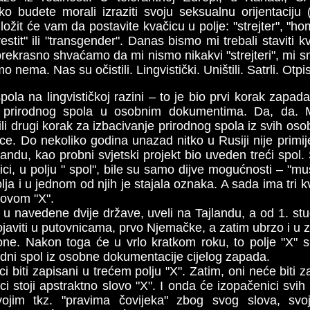
ako budete morali izraziti svoju seksualnu orijentaciju
ložit će vam da postavite kvačicu u polje: "strejter", "hom
estit" ili "transgender". Danas bismo mi trebali staviti k
 Mi prekrasno shvaćamo da mi nismo nikakvi "strejteri", mi 
o nema. Nas su očistili. Lingvistički. Uništili. Satrli. Otpisa
pola na lingvističkoj razini – to je bio prvi korak zapad
 prirodnog spola u osobnim dokumentima. Da, da. Mul
li drugi korak za izbacivanje prirodnog spola iz svih oso
ice. Do nekoliko godina unazad nitko u Rusiji nije primij
landu, kao probni svjetski projekt bio uveden treći spol.
ci, u polju " spol", bile su samo dijve mogućnosti – "muš
polja i u jednom od njih je stajala oznaka. A sada ima tri k
lovom "X".
m u navedene dvije države, uveli na Tajlandu, a od 1. s
pojaviti u putovnicama, prvo Njemačke, a zatim ubrzo i u
ne. Nakon toga će u vrlo kratkom roku, to polje "X" 
rodni spol iz osobne dokumentacije cijelog zapada.
i biti zapisani u trećem polju "X". Zatim, oni neće biti z
ci stoji apstraktno slovo "X". I onda će izopačenici svih 
svojim tkz. "pravima čovijeka" zbog svog slova, svo